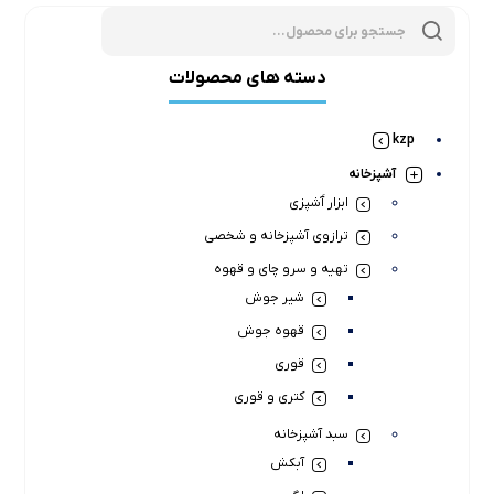
oducts
search
دسته های محصولات
kzp
آشپزخانه
ابزار آَشپزی
ترازوی آشپزخانه و شخصی
تهیه و سرو چای و قهوه
شیر جوش
قهوه جوش
قوری
کتری و قوری
سبد آشپزخانه
آبکش