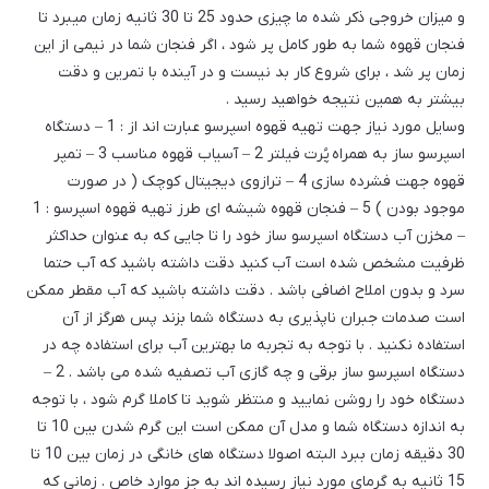
و میزان خروجی ذکر شده ما چیزی حدود 25 تا 30 ثانیه زمان میبرد تا
فنجان قهوه شما به طور کامل پر شود ، اگر فنجان شما در نیمی از این
زمان پر شد ، برای شروع کار بد نیست و در آینده با تمرین و دقت
بیشتر به همین نتیجه خواهید رسید .
وسایل مورد نیاز جهت تهیه قهوه اسپرسو عبارت اند از : 1 – دستگاه
اسپرسو ساز به همراه پُرت فیلتر 2 – آسیاب قهوه مناسب 3 – تمپر
قهوه جهت فشرده سازی 4 – ترازوی دیجیتال کوچک ( در صورت
موجود بودن ) 5 – فنجان قهوه شیشه ای طرز تهیه قهوه اسپرسو : 1
– مخزن آب دستگاه اسپرسو ساز خود را تا جایی که به عنوان حداکثر
ظرفیت مشخص شده است آب کنید دقت داشته باشید که آب حتما
سرد و بدون املاح اضافی باشد . دقت داشته باشید که آب مقطر ممکن
است صدمات جبران ناپذیری به دستگاه شما بزند پس هرگز از آن
استفاده نکنید . با توجه به تجربه ما بهترین آب برای استفاده چه در
دستگاه اسپرسو ساز برقی و چه گازی آب تصفیه شده می باشد . 2 –
دستگاه خود را روشن نمایید و منتظر شوید تا کاملا گرم شود ، با توجه
به اندازه دستگاه شما و مدل آن ممکن است این گرم شدن بین 10 تا
30 دقیقه زمان ببرد البته اصولا دستگاه های خانگی در زمان بین 10 تا
15 ثانیه به گرمای مورد نیاز رسیده اند به جز موارد خاص . زمانی که