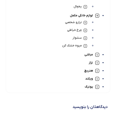
یخچال
لوازم خانگی مکمل
ترازو شخصی
چرخ خیاطی
سشوار
میوه خشک کن
مباشی
نزاز
هنریچ
ویکند
یونیک
دیدگاهتان را بنویسید