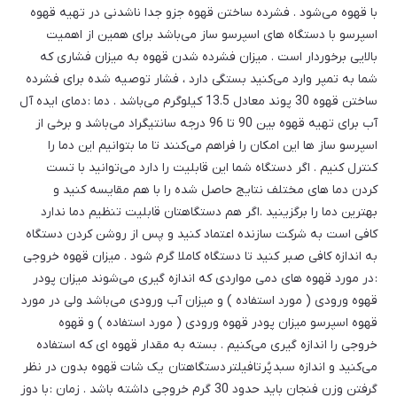
با قهوه می‌شود . فشرده ساختن قهوه جزو جدا ناشدنی در تهیه قهوه
اسپرسو با دستگاه های اسپرسو ساز می‌باشد برای همین از اهمیت
بالایی برخوردار است . میزان فشرده شدن قهوه به میزان فشاری که
شما به تمپر وارد می‌کنید بستگی دارد ، فشار توصیه شده برای فشرده
ساختن قهوه 30 پوند معادل 13.5 کیلوگرم می‌باشد . دما : دمای ایده آل
آب برای تهیه قهوه بین 90 تا 96 درجه سانتیگراد می‌باشد و برخی از
اسپرسو ساز ها این امکان را فراهم می‌کنند تا ما بتوانیم این دما را
کنترل کنیم . اگر دستگاه شما این قابلیت را دارد می‌توانید با تست
کردن دما های مختلف نتایج حاصل شده را با هم مقایسه کنید و
بهترین دما را برگزینید .اگر هم دستگاهتان قابلیت تنظیم دما ندارد
کافی است به شرکت سازنده اعتماد کنید و پس از روشن کردن دستگاه
به اندازه کافی صبر کنید تا دستگاه کاملا گرم شود . میزان قهوه خروجی
: در مورد قهوه های دمی مواردی که اندازه گیری می‌شوند میزان پودر
قهوه ورودی ( مورد استفاده ) و میزان آب ورودی می‌باشد ولی در مورد
قهوه اسپرسو میزان پودر قهوه ورودی ( مورد استفاده ) و قهوه
خروجی را اندازه گیری می‌کنیم . بسته به مقدار قهوه ای که استفاده
می‌کنید و اندازه سبد پُرتافیلتر دستگاهتان یک شات قهوه بدون در نظر
گرفتن وزن فنجان باید حدود 30 گرم خروجی داشته باشد . زمان : با دوز