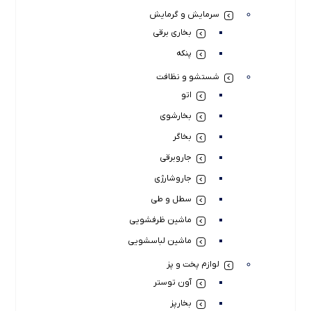
سرمایش و گرمایش
بخاری برقی
پنکه
شستشو و نظافت
اتو
بخارشوی
بخاگر
جاروبرقی
جاروشارژی
سطل و طی
ماشین ظرفشویی
ماشین لباسشویی
لوازم پخت و پز
آون توستر
بخارپز