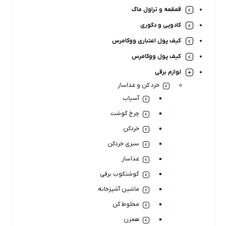
قمقمه و تراول ماگ
کادویی و دکوری
کیف پول اعتباری ووکامرس
کیف پول ووکامرس
لوازم برقی
خرد کن و غذاساز
آسیاب
چرخ گوشت
خردکن
سبزی خردکن
غذاساز
گوشتکوب برقی
ماشین آشپزخانه
مخلوط کن
همزن