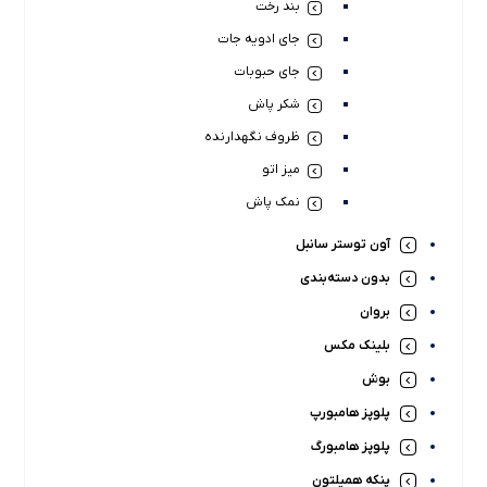
بند رخت
جای ادویه جات
جای حبوبات
شکر پاش
ظروف نگهدارنده
میز اتو
نمک پاش
آون توستر سانبل
بدون دسته‌بندی
بروان
بلینک مکس
بوش
پلوپز هامبورپ
پلوپز هامبورگ
پنکه همیلتون