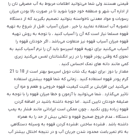
قیمتی هستند ولی شما می‌توانید اطلاعات مربوط به آب مصرفی تان را
از اداره آب شهر و منطقه خود جویا شوید تا در صورت بالا بودن میزان
رسوبات و مواد معدنی ناخواسته بتوانید تصمیم بگیرید که از دستگاه
تصویه آب استفاده نمایید یا خیر . میزان آسیاب : قبل از شروع به تهیه
قهوه مسلما نیاز است که آن را آسیاب کنید ، با توجه به روش تهیه
قهوه میزان آسیاب قهوه نیز متفاوت می‌باشد ، اگر خودتان قهوه را
آسیاب می‌کنید برای تهیه قهوه اسپرسو باید آن را نرم آسیاب کنید به
نحوی که وقتی پودر قهوه را در زیر انگشتانتان لمس می‌کنید زبری
کمی مانند دانه های نمک احساس کنید .
مقدار یا دوز : برای تهیه یک شات دوبل اسپرسو بهتر است از 18 تا 21
گرم پودر قهوه استفاده کنید . زمانی که شما قهوه بیشتری استفاده
می‌کنید این افزایش بر کلیت کیفیت قهوه خروجی و طعم و مزه آن
تاثیر می‌گذارد . شما می‌توانید با آزمون و خطا میزان قهوه را با توجه به
صلیقه خودتان تایین کنید . اما توجه داشته باشید در اضافه کردن
قهوه زیاده روی نکنید ، چون ممکن است ایراداتی مانند فشار به پمپ
دستگاه ، عدم خروج صحیح قهوه و تلخی بیش از حد را به همراه
داشته باشد . فشرده ساختن : فشرده کردن قهوه به وسیله دستگاهی
به نام تمپر باعث محدود شدن جریان آب و در نتیجه اختلال بیشتر آب