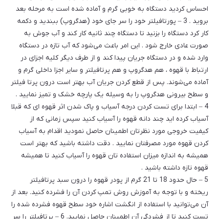
احساس کردید دستگاه به خوبی گرم و آماده شده است به مرحله بعد
بروید . 3 – پورتافیلتر خود را سر جای خود (هدگروپ) ببندید و دکمه
کار کرد دستگاه را بزنید تا دستگاه چند ثانیه کار کند و آب جوش به
صورت عادی خارج شود . این امر باعث می‌شود که آب تازه در دستگاه
وارد شده و در دستگاه جریان پیدا کند و از طرف دیگر کلیه اجزای در
ارتباط با قهوه ، هم هدگروپ و هم پرتافیلتر و سایر اجزا داخلی گرم و
آماده می‌‌شوند. پس از قطع کردن جریان آب بهتر است درون پرتا فیلتر
و سطح بیرونی هدگروپ را به وسیله یک پارچه خشک و تمیز نمایید .
4 – ابتدا برای تست کردن درجه آسیاب و پاک شدن اثر قهوه ای که قبلا
آسیاب کرده اید چند دانه قهوه را آسیاب کنید سپس زمانی که از
کیفیت خروجی مورد نظرتان اطمینان حاصل نمودید اقدام به آسیاب
کردن قهوه مورد مصرفتان نمایید . دقت داشته باشید که بهتر است
همیشه به اندازه میزان استفاده تان قهوه را آسیاب کنید تا همیشه
قهوه تازه داشته باشید .
5 – حال حدود 18 تا 21 گرم از پودر قهوه را درون سبد پرتافیلتر
ریخته و با توجه به آموزش روش تمپ کردن آن را فشرده کنید. بعد از
آن می‌توانید با استفاده از انگشت اشاره خود سطح قهوه فشرده شده را
تست کنید تا از فشردگی آن اطمینان حاصل نمایید. 6 – پرتافیلتر را سر