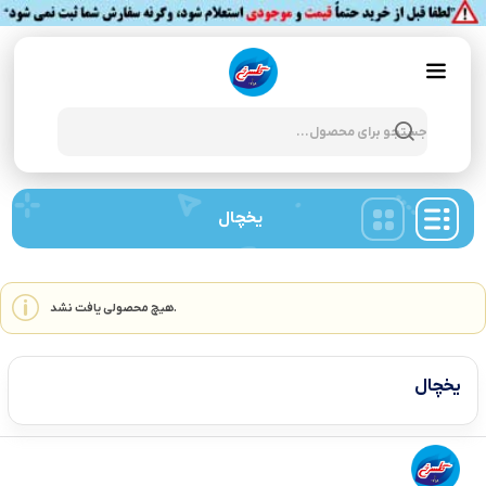
Products
search
یخچال
هیچ محصولی یافت نشد.
یخچال