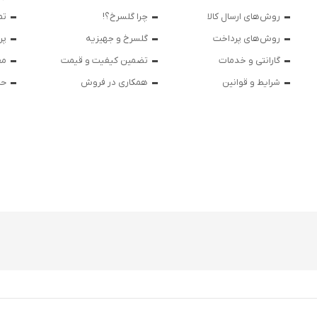
تابه فر
تکوب برقی
روش‌های ارسال کالا
چرا گلسرخ؟!
تم
روش‌های پرداخت
گلسرخ و جهیزیه
پر
ین آشپزخانه
تابه وک
گارانتی و خدمات
تضمین کیفیت و قیمت
مق
شرایط و قوانین
همکاری در فروش
حر
تابه پیتزاپز
سرویس قابلمه
شیرجوش
درب پیرکس