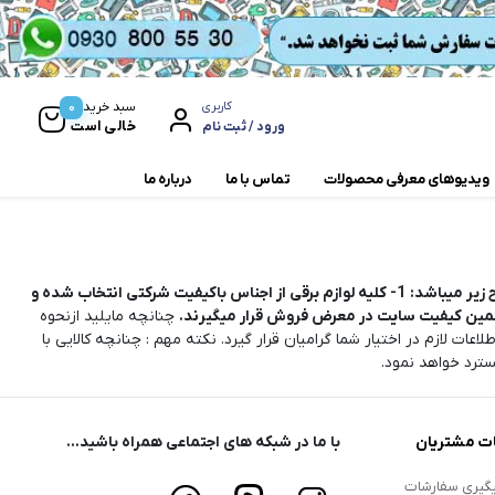
0
سبد خرید
کاربری
خالی است
ورود / ثبت نام
ویدیوهای معرفی محصولات
تماس با ما
درباره ما
مخلوط کن و آسیاب
زیر میباشد:
1- کلیه لوازم برقی از اجناس باکیفیت شرکتی انتخاب شده و
همزن
چنانچه مایلید ازنحوه
اطلاعات لازم در اختیار شما گرامیان قرار گیرد. نکته مهم : چنانچه کالایی با
ترد خواهد نمود.
ت مشتریان
با ما در شبکه های اجتماعی همراه باشید...
گیری سفارشات