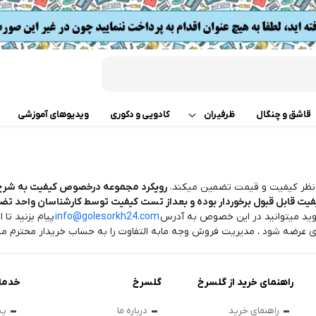
قاشق و چنگال
ظرفیران
کادویی و دکوری
ویدیوهای آموزشی
قابلمه
اب
ز نظر کیفیت و قیمت تضمین میکند.
رویکرد مجموعه درخصوص کیفیت به شرح 
تابه دو دسته
 گوشت
وید میتوانید در این خصوص به آدرس
info@golesorkh24.com
پیام بزنید تا 
ت
تابه تک دسته
کن
عرضه شود ، مدیریت فروش وجه مابه التفاوت را به حساب خریدار محترم مس
دسر
ته چین پز
ی خردکن
راهنمای خرید از گلسرخ
گلسرخ
خدما
تابه های تک دسته دربدار
ساز
راهنمای خرید
درباره ما
پی