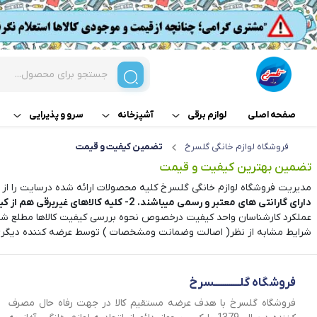
صفحه اصلی
لوازم برقی
آشپزخانه
سرو و پذیرایی
فروشگاه لوازم خانگی گلسرخ
تضمین کیفیت و قیمت
خرد کن و غذاساز
ابزار آشپزی
سرویس کریستال
آسی
تضمین بهترین کیفیت و قیمت
مدیریت فروشگاه لوازم خانگی گلسرخ کلیه محصولات ارائه شده درسایت را ا
سرمایش و گرمایش
انواع کارد
سوفله خوری
چرخ
دارای گارانتی های معتبر و رسمی میباشند.
2- کلیه کالاهای غیربرقی هم از کیفیت قابل قبول برخوردار بوده و بعداز تست کیفیت توسط کارشناسان واحد تضمین کیفیت سایت در معرض فروش قرار میگیرند.
عملکرد کارشناسان واحد کیفیت درخصوص نحوه بررسی کیفیت کالاها مطلع ش
شستشو و نظافت
ظروف پخت و پز
سرو میوه و تنقلا
خرد
شرایط مشابه از نظر( اصالت وضمانت ومشخصات ) توسط عرضه کننده دیگری 
لوازم پخت و پز
فلاسک و کلمن
سرو نوشیدنی و 
سبز
فروشگاه گلــــــــــــسرخ
نوشیدنی ساز
تهیه و سرو چای و قهوه
سینی پذیرایی
غذا
فروشگاه گلسرخ با هدف عرضه مستقیم کالا در جهت رفاه حال مصرف