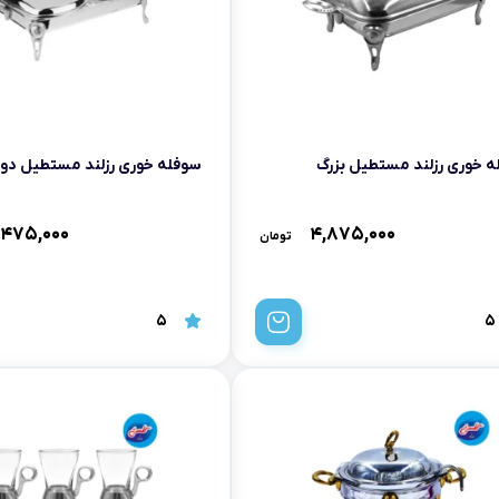
تابه فر
تکوب برقی
ین آشپزخانه
تابه وک
تابه پیتزاپز
 خوری رزلند مستطیل بزرگ
سوفله خوری رزلند مستطیل دوق
سرویس قابلمه
,۴۷۵,۰۰۰
۴,۸۷۵,۰۰۰
تومان
شیرجوش
درب پیرکس
5
5