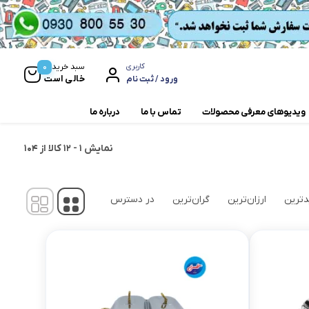
0
سبد خرید
کاربری
خالی است
ورود / ثبت نام
ویدیوهای معرفی محصولات
تماس با ما
درباره ما
نمایش
1
-
12
کالا از
104
مخلوط کن و آسیاب
همزن
ترین
ارزان‌ترین
گران‌ترین
در دسترس