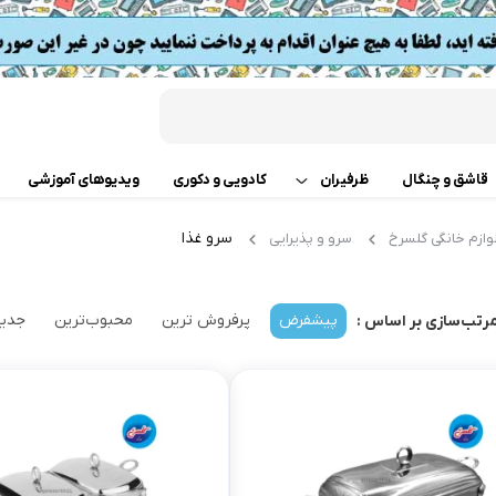
قاشق و چنگال
ظرفیران
کادویی و دکوری
ویدیوهای آموزشی
سرو غذا
وازم خانگی گلسرخ
سرو و پذیرایی
قابلمه
اب
تابه دو دسته
 گوشت
پیشفرض
پرفروش ترین
محبوب‌ترین
جدید
رتب‌سازی بر اساس :
ت
تابه تک دسته
کن
دسر
ته چین پز
ی خردکن
تابه های تک دسته دربدار
ساز