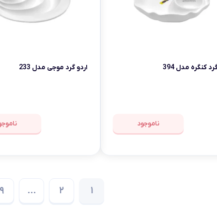
رد کنگره مدل 394
اردو گرد موجی مدل 233
ناموجود
ناموجو
9
…
2
1