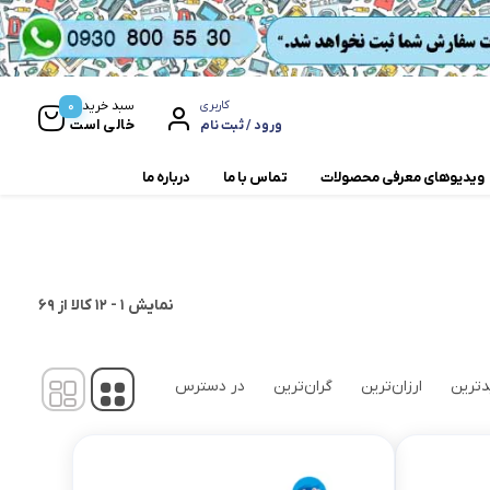
0
سبد خرید
کاربری
خالی است
ورود / ثبت نام
ویدیوهای معرفی محصولات
تماس با ما
درباره ما
مخلوط کن و آسیاب
همزن
نمایش
1
-
12
کالا از
69
ترین
ارزان‌ترین
گران‌ترین
در دسترس