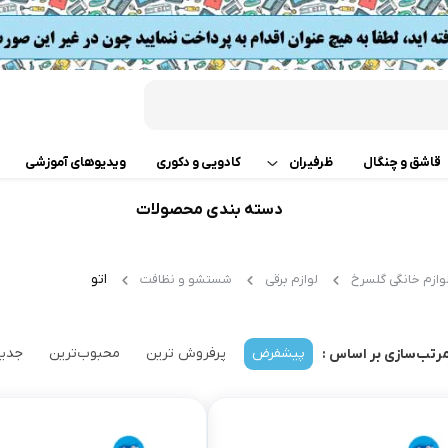
قاشق و چنگال
ظرفیران
کادویی و دکوری
ویدیوهای آموزشی
دسته بندی محصولات
قابلمه
اب
تابه دو دسته
 گوشت
اتو
وازم خانگی گلسرخ
لوازم برقی
شستشو و نظافت
ت
تابه تک دسته
کن
پیشفرض
پرفروش ترین
محبوب‌ترین
جدید
رتب‌سازی بر اساس :
دسر
ته چین پز
ی خردکن
تابه های تک دسته دربدار
ساز