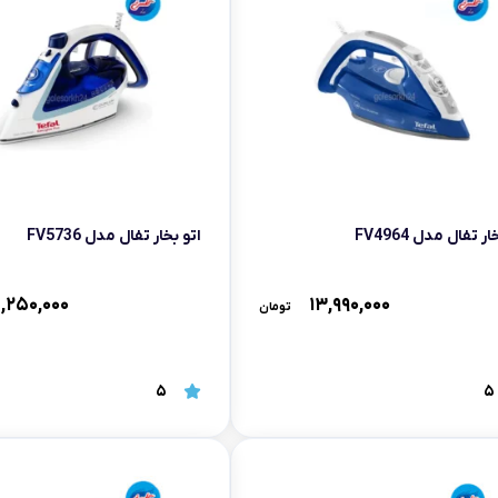
تابه فر
تکوب برقی
ین آشپزخانه
تابه وک
تابه پیتزاپز
سرویس قابلمه
ر تفال مدل FV4964
اتو بخار تفال مدل FV5736
شیرجوش
درب پیرکس
,۲۵۰,۰۰۰
۱۳,۹۹۰,۰۰۰
تومان
5
5