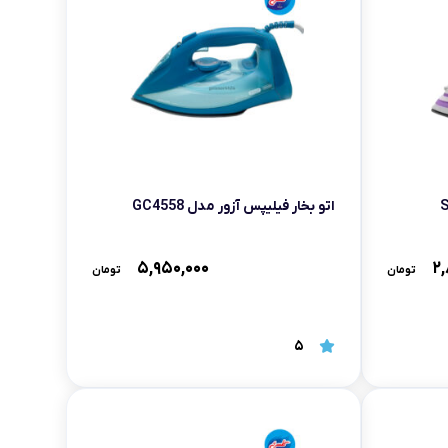
اتو بخار فیلیپس آزور مدل GC4558
۵,۹۵۰,۰۰۰
۲,
تومان
تومان
5