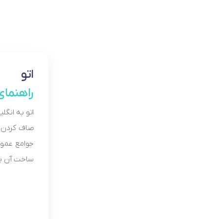
اتو
راهنمای
اتو به انگلیسی(iron) یک وسیله بسیار کاربردی و ضروری در منازل است، که جهت آراستگی و 
صاف کردن ل
جوامع عموم
ساخت آن پا