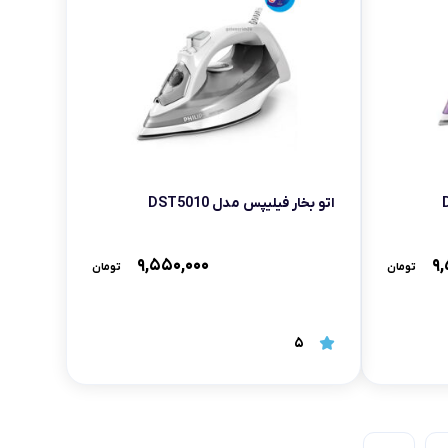
اتو بخار فیلیپس مدل DST5010
۹,۵۵۰,۰۰۰
۹,
تومان
تومان
5