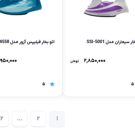
ر سیماران مدل SSI-5001
اتو بخار فیلیپس آزور مدل GC4558
۹۵۰,۰۰۰
۲,۸۵۰,۰۰۰
تومان
5
5
12
…
2
1