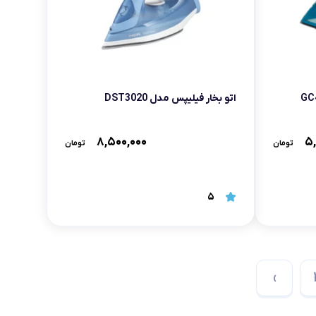
اتو بخار فیلیپس مدل DST3020
۸,۵۰۰,۰۰۰
۵,
تومان
تومان
5
›