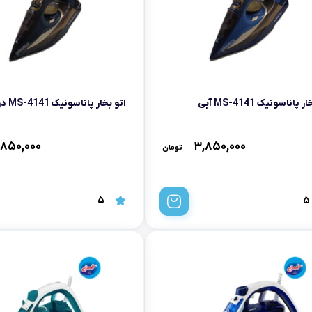
تابه فر
تکوب برقی
ین آشپزخانه
تابه وک
تابه پیتزاپز
 پاناسونیک MS-4141 آبی
اتو بخار پاناسونیک MS-4141 دودی
سرویس قابلمه
,۸۵۰,۰۰۰
۳,۸۵۰,۰۰۰
تومان
شیرجوش
درب پیرکس
5
5