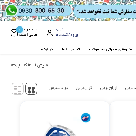
0
سبد خرید
کاربری
خالی است
ورود / ثبت نام
ویدیوهای معرفی محصولات
تماس با ما
درباره ما
نمایش
1
-
12
کالا از
139
مخلوط کن و آسیاب
همزن
ترین
ارزان‌ترین
گران‌ترین
در دسترس