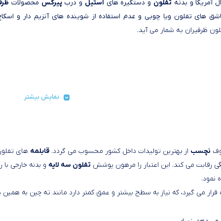
 آمریکا و بدنه
تفلون
و دستگیره های
استیل
و درب
پیرکس
محصولات
ظرف
قاشق های تفلون ویا چوبی و عدم استفاده از شوینده های آنزیم دار و اس
ن ظرفیران به شمار می آید.
نمایش بیشتر
وف
نچسب
از بهترین تولیدات داخل کشور محسوب می گردد.
قابلمه
های تفلون
ی رقابت می کند. این اعتبار را مرهون پوشش
تفلون سه لایه
و بدنه خارجی با
 نمود.
ه قرار می گیرد، که نیاز به سطح بیشتر و عمق کمتر دارد مانند ته چین به همی