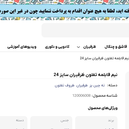
قاشق و چنگال
ظرفیران
کادویی و دکوری
ویدیوهای آموزشی
یم قابلمه تفلون ظرفیران سایز 24
قابلمه
اب
نیم قابلمه تفلون ظرفیران سایز 24
تابه دو دسته
 گوشت
دسته:
ته چین پز
ظرفیران
ظروف تفلون
،
،
ت
تابه تک دسته
کن
شناسه محصول:
120006008
دسر
ته چین پز
ی خردکن
ویژگی‌های محصول
برند
جنس
تابه های تک دسته دربدار
دسته
ساز