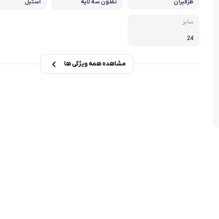
ظزفیران
تفلون سه لایه
استیل
تابه فر
تکوب برقی
سایز
ین آشپزخانه
تابه وک
24
تابه پیتزاپز
مشاهده همه ویژگی ها
سرویس قابلمه
شیرجوش
درب پیرکس