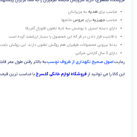
فروشگاه
گلسرخ،
خرید سرویس قابلمه ظرفیران را به شما عزیزان پیشنهاد 
مناسب برای
هدیه
به عزیزانتان
مناسب
جهیزیه
برای
عروس
خانمها
دارای دسته استیل با پوشش سه لایه تفلون فلورال آمریکا
با قابلیت قرار دادن در فر که این محصول را بسیار ارزشمند کرده است.
بدنه بیرونی محصولات ظرفیران هم روگش تفلون دارند. این روکش باعث می
دارای 3 سال گارانتی شرکتی
رعایت
ا
صول صحیح نگهداری از ظروف نچسب
به بالاتر رفتن طول عمر قابل
این کالا را می توانید از
فروشگاه لوازم خانگی گلسرخ
با مناسب ترین قیمت