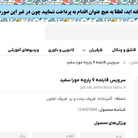
قاشق و چنگال
ظرفیران
کادویی و دکوری
ویدیوهای آموزشی
فلون
سرویس قابلمه 9 پارچه مورا سفید
قابلمه
اب
سرویس قابلمه 9 پارچه مورا سفید
تابه دو دسته
 گوشت
9 pot set, white Mora fabric
ت
تابه تک دسته
دسته:
آشپزخانه
ظروف پخت و پز
ظروف تفلون
،
،
کن
شناسه محصول:
124007004
دسر
ته چین پز
ی خردکن
ویژگی‌های محصول
تابه های تک دسته دربدار
ساز
برند
اقلام
رنگ