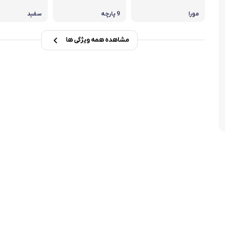
تابه فر
تکوب برقی
مورا
9 پارچه
سفید
ین آشپزخانه
تابه وک
مشاهده همه ویژگی ها
تابه پیتزاپز
سرویس قابلمه
شیرجوش
درب پیرکس