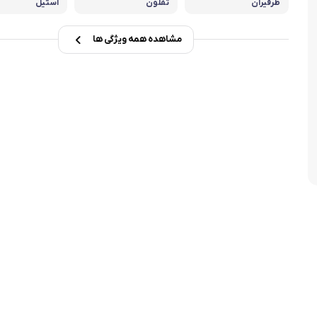
ظرفیران
تفلون
استیل
تابه فر
تکوب برقی
مشاهده همه ویژگی ها
ین آشپزخانه
تابه وک
تابه پیتزاپز
سرویس قابلمه
شیرجوش
درب پیرکس