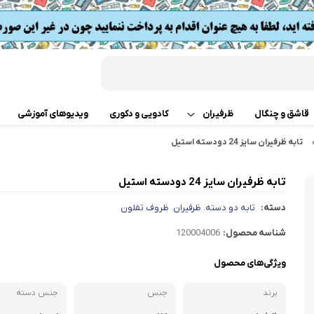
قاشق و چنگال
ظرفیران
کادویی و دکوری
ویدیوهای آموزشی
تابه ظرفیران سایز 24 دودسته استیل
قابلمه
اب
تابه ظرفیران سایز 24 دودسته استیل
تابه دو دسته
 گوشت
دسته:
تابه دو دسته
ظرفیران
ظروف تفلون
،
،
ت
تابه تک دسته
کن
شناسه محصول:
120004006
دسر
ته چین پز
ی خردکن
ویژگی‌های محصول
برند
جنس
تابه های تک دسته دربدار
جنس دسته
ساز