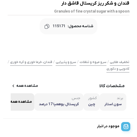
قندان و شکر ریز کریستال قاشق دار
Granules of fine crystal sugar with a spoon
شناسه محصول:
115171
/
/
/
/
تخفیف طلایی
سرو میوه و تنقلات
سرو و پذیرایی
قندان، خرما خوری و کره خوری
کادویی و دکوری
مشخصات کالا
مشاهده همه
برند
کشور
جنس
مشاهده همه
سون استار
چین
کریستال بوهمیا 17 درصد
موجود در انبار