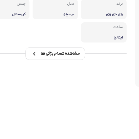
برند
مدل
جنس
تابه فر
تکوب برقی
وی دی وی
ترسیلو
کریستال
ین آشپزخانه
تابه وک
ساخت
تابه پیتزاپز
ایتالیا
سرویس قابلمه
مشاهده همه ویژگی ها
شیرجوش
درب پیرکس