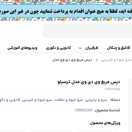
قاشق و چنگال
ظرفیران
کادویی و دکوری
ویدیوهای آموزشی
سرو میوه و شیرینی
دیس مربع وی دی وی مدل
قابلمه
اب
تابه دو دسته
 گوشت
دیس مربع وی دی وی مدل ترسیلو
vidivi-tray
ت
تابه تک دسته
کن
دسته:
سرو و پذیرایی
سرو میوه و تنقلات
سرو میوه و شیرینی
کادویی و دکو
،
،
،
دسر
ته چین پز
ی خردکن
شناسه محصول:
108002003
ویژگی‌های محصول
تابه های تک دسته دربدار
ساز