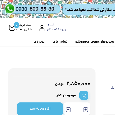
0
سبد خرید
کاربری
خالی است
ورود / ثبت نام
ویدیوهای معرفی محصولات
تماس با ما
درباره ما
مخلوط کن و آسیاب
همزن
۲,۸۵۰,۰۰۰
تومان
ری
موجود در انبار
افزودن به سبد