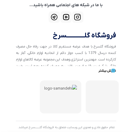
با ما در شبکه های اجتماعی همراه باشید...
فروشگاه گلــــــــــــسرخ
فروشگاه گلسرخ با هدف عرضه مستقیم کالا در جهت رفاه حال مصرف
کننده درسال 1379 با کسب جواز دائم از اتحادیه لوازم خانگی، آغاز به
کارکرده است. مهمترین استراتژی وهدف این مجموعه عرضه کالاهای لوازم
خانگی با کیفیت بالا و قیمت رقابتی به مصرف کننده بوده است. خرید
نمایش بیشتر
کالاهای خانگی و تهیه جهیزیه دراین فروشگاه آسان ومطمئن صورت می
پذیرد . گسترش کسب وکارهای اینترنتی ما را بر آن داشت تا با ایجاد
فروشگاه اینترنتی گلسرخ به خدمت رسانی گسترده تر و با شرایط بهتر
بپردازیم.
تمام حقوق مادی و معنوی این وبسایت متعلق به فروشگاه گلـــــــسرخ میباشد.