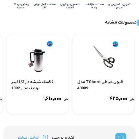
تحویل اکسپرس و
ضمانت بازگشت
تضمین بهترین
ضمانت اصل بودن
پشتیبانی 24
سریع
وجه
قیمت
کالا
ساعته
محصولات مشابه
قیچی خیاطی TSbest مدل
فلاسک شیشه دار 1/3 لیتر
40009
یونیک مدل 1892
۱,۶۱۰,۰۰۰
۴۲۵,۰۰۰
تومان
تومان
توما
نقد و بررسی
نمایش بیشتر