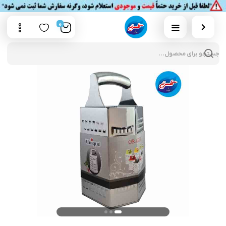
0
cts
rch