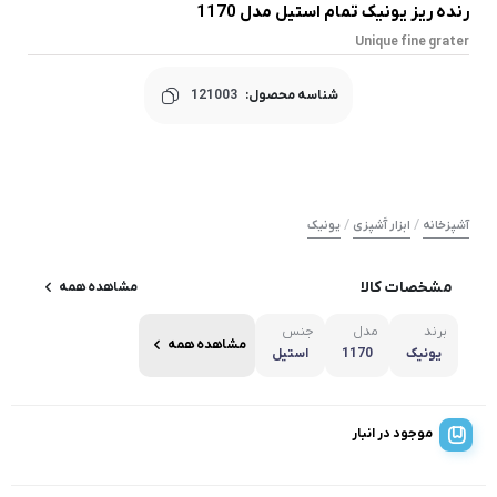
رنده ریز یونیک تمام استیل مدل 1170
Unique fine grater
شناسه محصول:
121003
/
/
آشپزخانه
ابزار آَشپزی
یونیک
مشخصات کالا
مشاهده همه
برند
مدل
جنس
مشاهده همه
یونیک
1170
استیل
موجود در انبار