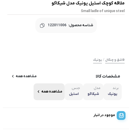
ملاقه کوچک استیل یونیک مدل شیکاگو
Small ladle of unique steel
شناسه محصول:
122011006
/
قاشق و چنگال
یونیک
مشخصات کالا
مشاهده همه
برند
مدل
جنس
مشاهده همه
یونیک
شیکاگو
استیل
موجود در انبار