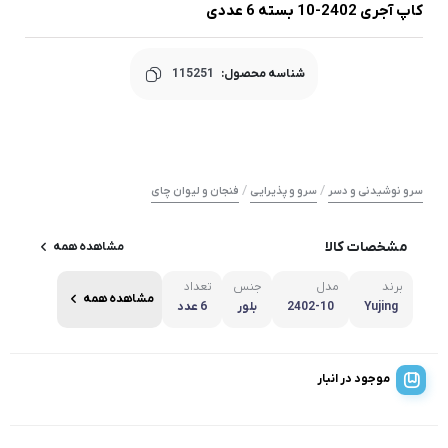
کاپ آجری 2402-10 بسته 6 عددی
شناسه محصول:
115251
/
/
سرو نوشیدنی و دسر
سرو و پذیرایی
فنجان و لیوان چای
مشخصات کالا
مشاهده همه
برند
مدل
جنس
تعداد
مشاهده همه
Yujing
2402-10
بلور
6 عدد
موجود در انبار