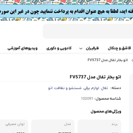
قاشق و چنگال
ظرفیران
کادویی و دکوری
ویدیوهای آموزشی
اتو بخار تفال مدل FV5737
قابلمه
اب
اتو بخار تفال مدل FV5737
تابه دو دسته
 گوشت
دسته:
تفال
لوازم برقی
شستشو و نظافت
اتو
،
،
،
ت
تابه تک دسته
کن
شناسه محصول:
102091
دسر
ته چین پز
ی خردکن
ویژگی‌های محصول
برند
مدل
تابه های تک دسته دربدار
توان مصرفی
ساز