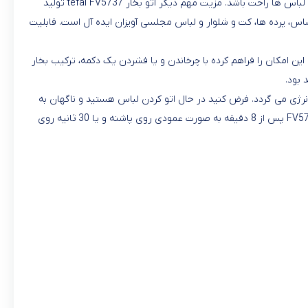
بخاردهی 45 گرم در دقیقه و بخار تقویت شده 220 گرم برای چین و چروک های سرسخت حداکثر کارایی را تضمین می کنند. پس خیالتان از بابت اتوکشی لباس ها راحت باشد. مزیت مهم دیگر اتو بخار tefal FV5737 تولید
، پرده‌ ها، کت و شلوار و لباس‌ مجلسی آویزان ایده‌ آل است. قابلیت
ن امکان را فراهم کرده با چرخاندن و یا فشردن یک دکمه، ترکیب بخار
ژی می گردد. فرض کنید در حال اتو کردن لباس هستید و ناگهان به
دلیل انجام یک کار دیگر، خاموش کردن اتو بخار را فراموش می کنید. اینجاست که قابلیت خاموش کردن اتو می تواند موثر باشد. اتو بخار تفال مدل FV5737 پس از 8 دقیقه به صورت عمودی روی پاشنه و یا 30 ثانیه روی