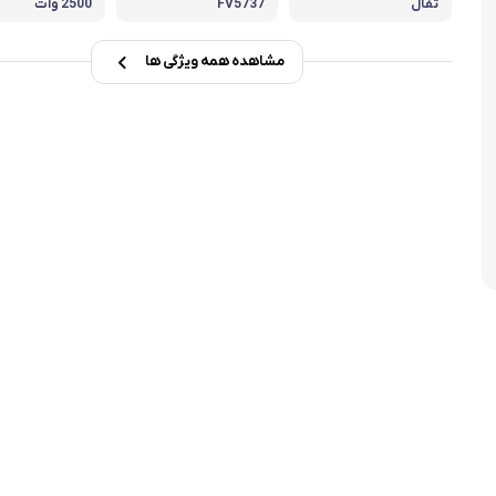
تفال
FV5737
2500 وات
تابه فر
تکوب برقی
مشاهده همه ویژگی ها
ین آشپزخانه
تابه وک
تابه پیتزاپز
سرویس قابلمه
شیرجوش
درب پیرکس