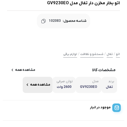
اتو بخار مخزن دار تفال مدل GV9230EO
شناسه محصول:
102083
/
/
/
اتو
تفال
شستشو و نظافت
لوازم برقی
مشخصات کالا
مشاهده همه
برند
مدل
توان صرفی
مشاهده همه
تفال
GV9230EO
2600 وات
موجود در انبار