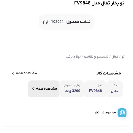
اتو بخار تفال مدل FV9848
شناسه محصول:
102044
/
/
/
اتو
تفال
شستشو و نظافت
لوازم برقی
مشخصات کالا
مشاهده همه
برند
مدل
توان مصرفی
مشاهده همه
تفال
FV9848
3200 وات
موجود در انبار