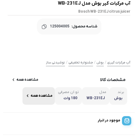
آب مرکبات گیر بوش مدل WB-231EJ
Bosch WB-231EJ citrus juicer
شناسه محصول:
125004005
/
/
/
آب مرکبات گیری
بوش
جشنواره تخفیفی
نوشیدنی ساز
مشخصات کالا
مشاهده همه
برند
مدل
تو.ان مصرفی
مشاهده همه
بوش
WB-231EJ
180 وات
موجود در انبار