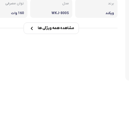
برند
مدل
توان مصرفی
تابه فر
تکوب برقی
ویکند
WKJ-800S
160 وات
ین آشپزخانه
تابه وک
مشاهده همه ویژگی ها
تابه پیتزاپز
سرویس قابلمه
شیرجوش
درب پیرکس