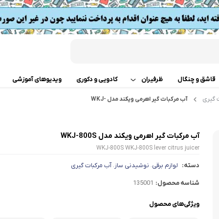
قاشق و چنگال
ظرفیران
کادویی و دکوری
ویدیوهای آموزشی
 گیری
آب مرکبات گیر اهرمی ویکند مدل WKJ-
قابلمه
اب
تابه دو دسته
 گوشت
آب مرکبات گیر اهرمی ویکند مدل WKJ-800S
WKJ-800S WKJ-800S lever citrus juicer
ت
تابه تک دسته
کن
دسته:
لوازم برقی
نوشیدنی ساز
آب مرکبات گیری
،
،
دسر
ته چین پز
ی خردکن
شناسه محصول:
135001
ویژگی‌های محصول
تابه های تک دسته دربدار
ساز