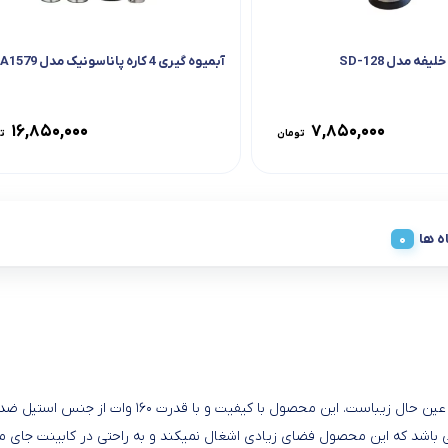
فه مدل SD-128
آبمیوه گیری 4 کاره پاناسونیک مدل JA1579
۱۶,۸۵۰,۰۰۰
۷,۸۵۰,۰۰۰
تومان
ت
ه ها
آب مرکبات گیر اهرمی ویکند مدل WKJ-800S یک محصول پ
تر و قطر ۲۰ سانتی متر و طول دسته 28 سانتی متر می باشد که این محصول فضای زیادی اشغال نمیکند و به 