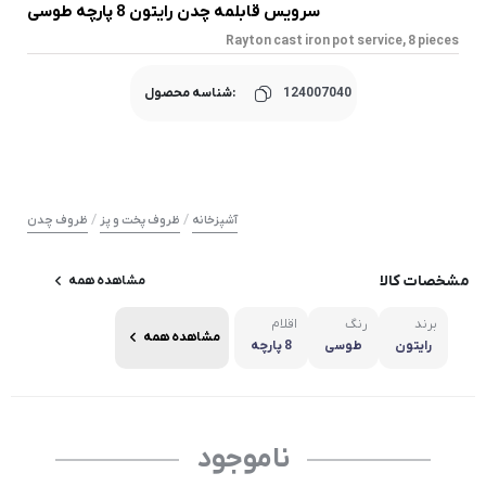
سرویس قابلمه چدن رایتون 8 پارچه طوسی
Rayton cast iron pot service, 8 pieces
124007040
شناسه محصول:
/
/
آشپزخانه
ظروف پخت و پز
ظروف چدن
مشخصات کالا
مشاهده همه
برند
رنگ
اقلام
مشاهده همه
رایتون
طوسی
8 پارچه
ناموجود