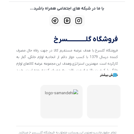
با ما در شبکه های اجتماعی همراه باشید...
فروشگاه گلــــــــــــسرخ
فروشگاه گلسرخ با هدف عرضه مستقیم کالا در جهت رفاه حال مصرف
کننده درسال 1379 با کسب جواز دائم از اتحادیه لوازم خانگی، آغاز به
کارکرده است. مهمترین استراتژی وهدف این مجموعه عرضه کالاهای لوازم
خانگی با کیفیت بالا و قیمت رقابتی به مصرف کننده بوده است. خرید
نمایش بیشتر
کالاهای خانگی و تهیه جهیزیه دراین فروشگاه آسان ومطمئن صورت می
پذیرد . گسترش کسب وکارهای اینترنتی ما را بر آن داشت تا با ایجاد
فروشگاه اینترنتی گلسرخ به خدمت رسانی گسترده تر و با شرایط بهتر
بپردازیم.
تمام حقوق مادی و معنوی این وبسایت متعلق به فروشگاه گلـــــــسرخ میباشد.