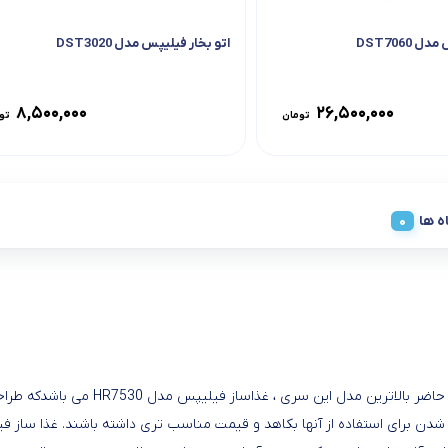
 DST7060
اتو بخار فیلیپس مدل DST3020
۸,۵۰۰,۰۰۰
۲۶,۵۰۰,۰۰۰
تومان
تو
ه ها
سری 7xxx جدیدترین غذاسازهای حرفه ایی