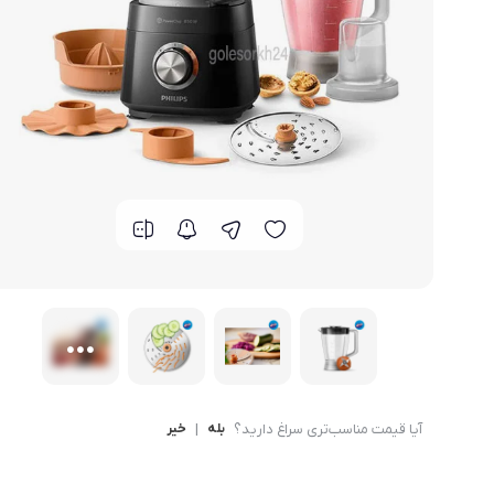
لوازم خانگی مکمل
سبد آشپزخانه
سرویس غذا خوری
گوش
ماش
سایر
ترازوی آشپزخانه و شخصی
لوازم جانبی
آیا قیمت مناسب‌تری سراغ دارید؟
بله
|
خیر