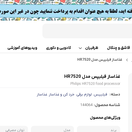
قاشق و چنگال
ظرفیران
کادویی و دکوری
ویدیوهای آموزشی
غذاساز فیلیپس مدل HR7520
قابلمه
اب
غذاساز فیلیپس مدل HR7520
تابه دو دسته
 گوشت
Philips HR7520 food processor
ت
تابه تک دسته
دسته:
فیلیپس
لوازم برقی
خرد کن و غذاساز
غذاساز
،
،
،
کن
شناسه محصول:
144064
دسر
ته چین پز
ی خردکن
ویژگی‌های محصول
تابه های تک دسته دربدار
ساز
برند
مدل
توان مصرفی