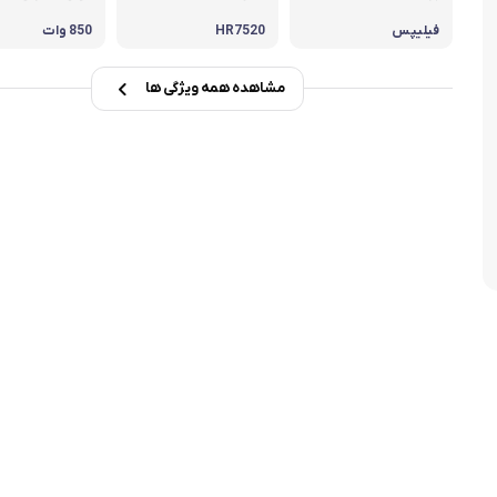
تابه فر
تکوب برقی
فیلیپس
HR7520
850 وات
ین آشپزخانه
تابه وک
مشاهده همه ویژگی ها
تابه پیتزاپز
سرویس قابلمه
شیرجوش
درب پیرکس