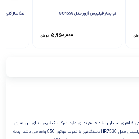
اتو بخار فیلیپس آزور مدل GC4558
غذاساز کنوود مدل 4SI
۵,۹۵۰,۰۰۰
مان
تومان
 فیلیپس هستند که در حال حاضر بالاترین مدل این سری ، غذاساز فیلیپس مدل HR7530 می باشدکه طراحی ظاهری بسیار زیبا و چشم نوازی دارد. شرکت فیلیپس برای این سری
اکسسوری های کم استفاده را حذف کرده تا از شلوغی دستگاه و سردرگم شدن برای استفاده از آنها بکاهد و قیمت مناسب تری داشته باشند. غذا ساز فیلیپس مدل HR7530 دستگاهی با قدرت موتور 850 وات می باشد. بدنه