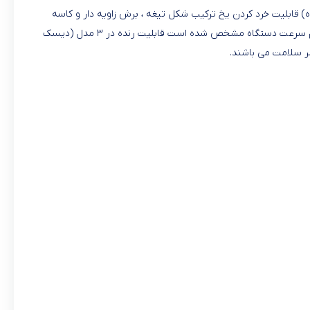
مجهز به فناوری Power Chop (بهترین نتیجه برای عملکردهای دستگاه) قابلیت خرد کردن یخ ترکیب شکل تیغه ، برش زاویه دار و کاسه
درونی به گونه ای است که مواد سخت و نرم را می توان با بهترین نتیجه تحویل می دهد سرعت پیش فرض هر پروسه با رنگبندی اکسسوری ها و ولوم سرعت دستگاه مشخص شده است قابلیت رنده در ۳ مدل (دیسک
ر سلامت می باشند.