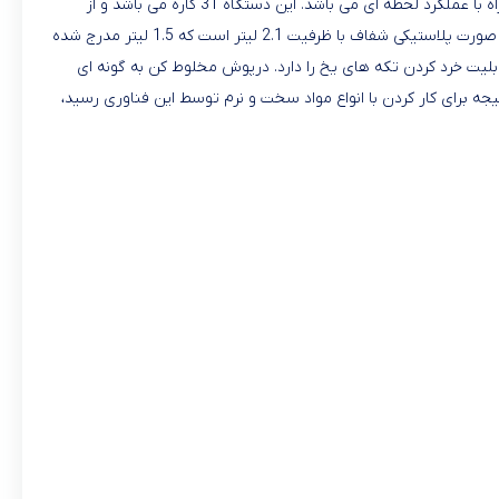
دستگاه از پلاستیک فشرده و مقاوم ساخته شده که علاوه بر جلوه ای زیبا به آشپزخانه ها، تمیز کردن بدنه آسان تر می شود. تنظیم سرعت دو حالته همراه با عملکرد لحظه ای می باشد. این دستگاه 31 کاره می باشد و از
اکسسوری هایی برای عملکردهای خردکن، مخلوط کن، آب مرکبات گیری، 3 مدل رنده، رب و پوره ساز، خمیر زدن ، آسیاب و …بهره می برد. ظرف خردکن به صورت پلاستیکی شفاف با ظرفیت 2.1 لیتر است که 1.5 لیتر مدرج شده
بلیت خرد کردن تکه های یخ را دارد. درپوش مخلوط کن به گونه ای
مچنین دستگاه به تکنولوژی Power Chop مجهز گردیده تا بتوان به بهترین نتیجه برای کار کردن با انواع مواد سخت و نرم توسط این فناوری رسید،