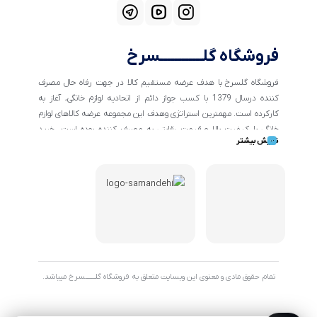
فروشگاه گلــــــــــــسرخ
فروشگاه گلسرخ با هدف عرضه مستقیم کالا در جهت رفاه حال مصرف
کننده درسال 1379 با کسب جواز دائم از اتحادیه لوازم خانگی، آغاز به
کارکرده است. مهمترین استراتژی وهدف این مجموعه عرضه کالاهای لوازم
خانگی با کیفیت بالا و قیمت رقابتی به مصرف کننده بوده است. خرید
نمایش بیشتر
کالاهای خانگی و تهیه جهیزیه دراین فروشگاه آسان ومطمئن صورت می
پذیرد . گسترش کسب وکارهای اینترنتی ما را بر آن داشت تا با ایجاد
فروشگاه اینترنتی گلسرخ به خدمت رسانی گسترده تر و با شرایط بهتر
بپردازیم.
تمام حقوق مادی و معنوی این وبسایت متعلق به فروشگاه گلـــــــسرخ میباشد.