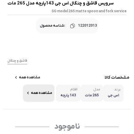
سرویس قاشق و چنگال اس جی 143پارچه مدل 265 مات
SG model 265 matte spoon and fork service
122012013
شناسه محصول:
قاشق و چنگال
مشخصات کالا
مشاهده همه
برند
مدل
اقلام
مشاهده همه
اس جی
265 مات
143 پارچه
ناموجود