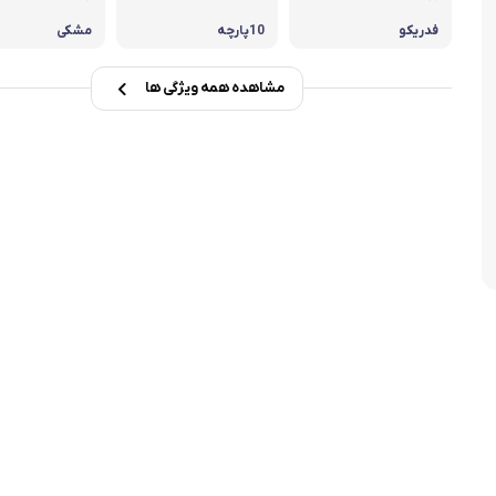
تابه فر
تکوب برقی
فدریکو
10پارچه
مشکی
ین آشپزخانه
تابه وک
مشاهده همه ویژگی ها
تابه پیتزاپز
سرویس قابلمه
شیرجوش
درب پیرکس