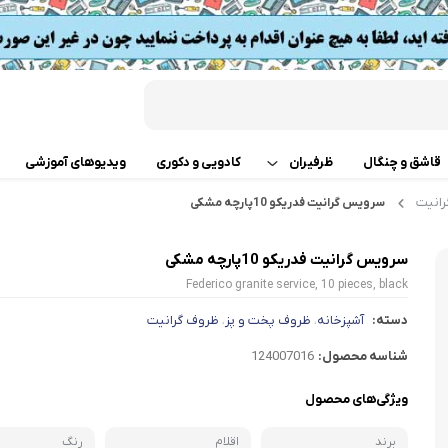
قاشق و چنگال
ظرفیران
کادویی و دکوری
ویدیوهای آموزشی
انیت
سرویس گرانیت فدریکو 10پارچه مشکی
قابلمه
اب
سرویس گرانیت فدریکو 10پارچه مشکی
تابه دو دسته
 گوشت
Federico granite service, 10 pieces, black
ت
تابه تک دسته
دسته:
آشپزخانه
ظروف پخت و پز
ظروف گرانیت
،
،
کن
شناسه محصول:
124007016
دسر
ته چین پز
ی خردکن
ویژگی‌های محصول
تابه های تک دسته دربدار
ساز
برند
اقلام
رنگ