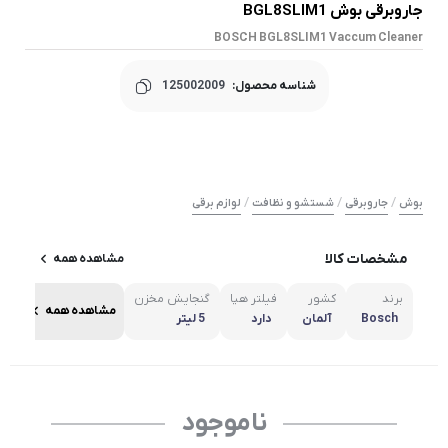
جاروبرقی بوش BGL8SLIM1
BOSCH BGL8SLIM1 Vaccum Cleaner
شناسه محصول:
125002009
/
/
/
بوش
جاروبرقی
شستشو و نظافت
لوازم برقی
مشخصات کالا
مشاهده همه
برند
کشور
فیلتر هپا
گنجایش مخزن
مشاهده همه
Bosch
آلمان
دارد
5 لیتر
ناموجود