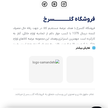
فروشگاه گلــــــــــــسرخ
فروشگاه گلسرخ با هدف عرضه مستقیم کالا در جهت رفاه حال مصرف
کننده درسال 1379 با کسب جواز دائم از اتحادیه لوازم خانگی، آغاز به
کارکرده است. مهمترین استراتژی وهدف این مجموعه عرضه کالاهای لوازم
خانگی با کیفیت بالا و قیمت رقابتی به مصرف کننده بوده است. خرید
نمایش بیشتر
کالاهای خانگی و تهیه جهیزیه دراین فروشگاه آسان ومطمئن صورت می
پذیرد . گسترش کسب وکارهای اینترنتی ما را بر آن داشت تا با ایجاد
فروشگاه اینترنتی گلسرخ به خدمت رسانی گسترده تر و با شرایط بهتر
بپردازیم.
تمام حقوق مادی و معنوی این وبسایت متعلق به فروشگاه گلـــــــسرخ میباشد.