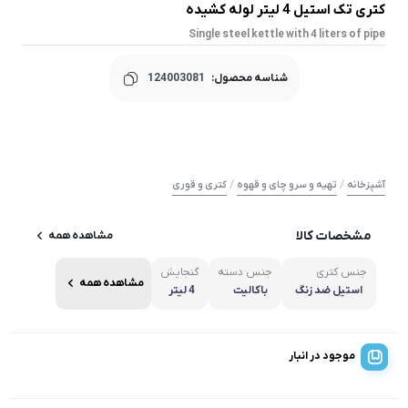
کتری تک استیل 4 لیتر لوله کشیده
Single steel kettle with 4 liters of pipe
شناسه محصول:
124003081
/
/
آشپزخانه
تهیه و سرو چای و قهوه
کتری و قوری
مشخصات کالا
مشاهده همه
جنس کتری
جنس دسته
گنجایش
مشاهده همه
استیل ضد زنگ
باکالیت
4 لیتر
موجود در انبار