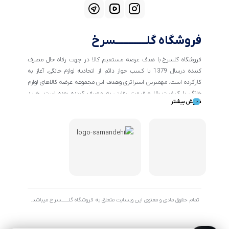
فروشگاه گلــــــــــــسرخ
فروشگاه گلسرخ با هدف عرضه مستقیم کالا در جهت رفاه حال مصرف
کننده درسال 1379 با کسب جواز دائم از اتحادیه لوازم خانگی، آغاز به
کارکرده است. مهمترین استراتژی وهدف این مجموعه عرضه کالاهای لوازم
خانگی با کیفیت بالا و قیمت رقابتی به مصرف کننده بوده است. خرید
نمایش بیشتر
کالاهای خانگی و تهیه جهیزیه دراین فروشگاه آسان ومطمئن صورت می
پذیرد . گسترش کسب وکارهای اینترنتی ما را بر آن داشت تا با ایجاد
فروشگاه اینترنتی گلسرخ به خدمت رسانی گسترده تر و با شرایط بهتر
بپردازیم.
تمام حقوق مادی و معنوی این وبسایت متعلق به فروشگاه گلـــــــسرخ میباشد.