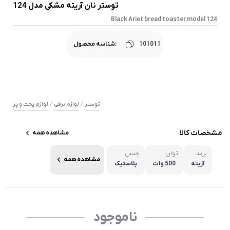
توستر نان آریته مشکی مدل 124
Black Ariet bread toaster model 124
101011
شناسه محصول:
/
/
توستر
لوازم برقی
لوازم پخت و پز
مشخصات کالا
مشاهده همه
برند
توان
جنس
مشاهده همه
آریته
500 وات
پلاستیک
ناموجود