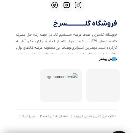
فروشگاه گلــــــــــــسرخ
فروشگاه گلسرخ با هدف عرضه مستقیم کالا در جهت رفاه حال مصرف
کننده درسال 1379 با کسب جواز دائم از اتحادیه لوازم خانگی، آغاز به
کارکرده است. مهمترین استراتژی وهدف این مجموعه عرضه کالاهای لوازم
خانگی با کیفیت بالا و قیمت رقابتی به مصرف کننده بوده است. خرید
نمایش بیشتر
کالاهای خانگی و تهیه جهیزیه دراین فروشگاه آسان ومطمئن صورت می
پذیرد . گسترش کسب وکارهای اینترنتی ما را بر آن داشت تا با ایجاد
فروشگاه اینترنتی گلسرخ به خدمت رسانی گسترده تر و با شرایط بهتر
بپردازیم.
تمام حقوق مادی و معنوی این وبسایت متعلق به فروشگاه گلـــــــسرخ میباشد.