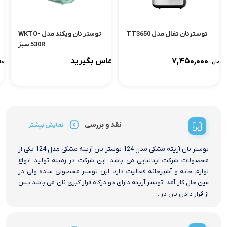
توسترنان تفال مدل TT3650
توستر نان ویکند مدل WKTO-
530R سبز
۷,۴۵۰,۰۰۰
تماس بگیرید
تومان
توما
نقد و بررسی
نمایش بیشتر
توستر نان آریته مشکی مدل 124 توستر نان آریته مشکی مدل 124 یکی از
محصولات شرکت ایتالیایی می باشد. این شرکت در زمینه تولید انواع
لوازم خانه و آشپزخانه فعالیت دارد. این توستر محصولی ساده ولی در
عین حال کار آمد. توستر آریته دارای دو درگاه قرار گیری نان می باشد پس
از قرار دادن نان در...