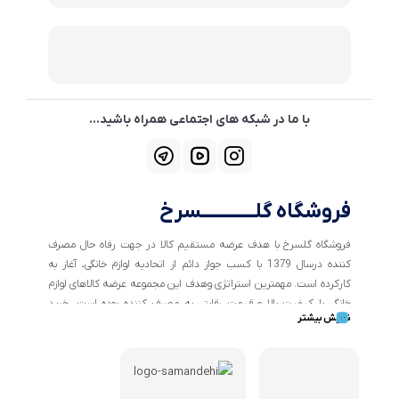
با ما در شبکه های اجتماعی همراه باشید...
فروشگاه گلــــــــــــسرخ
فروشگاه گلسرخ با هدف عرضه مستقیم کالا در جهت رفاه حال مصرف
کننده درسال 1379 با کسب جواز دائم از اتحادیه لوازم خانگی، آغاز به
کارکرده است. مهمترین استراتژی وهدف این مجموعه عرضه کالاهای لوازم
خانگی با کیفیت بالا و قیمت رقابتی به مصرف کننده بوده است. خرید
نمایش بیشتر
کالاهای خانگی و تهیه جهیزیه دراین فروشگاه آسان ومطمئن صورت می
پذیرد . گسترش کسب وکارهای اینترنتی ما را بر آن داشت تا با ایجاد
فروشگاه اینترنتی گلسرخ به خدمت رسانی گسترده تر و با شرایط بهتر
بپردازیم.