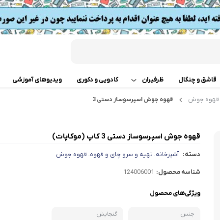
قاشق و چنگال
ظرفیران
کادویی و دکوری
ویدیوهای آموزشی
قهوه جوش
قهوه جوش اسپرسوساز دستی 3
قابلمه
اب
تابه دو دسته
 گوشت
قهوه جوش اسپرسوساز دستی 3 کاپ (موکاپات)
دسته:
آشپزخانه
تهیه و سرو چای و قهوه
قهوه جوش
،
،
ت
تابه تک دسته
کن
شناسه محصول:
124006001
دسر
ته چین پز
ی خردکن
ویژگی‌های محصول
تابه های تک دسته دربدار
ساز
جنس
گنجایش