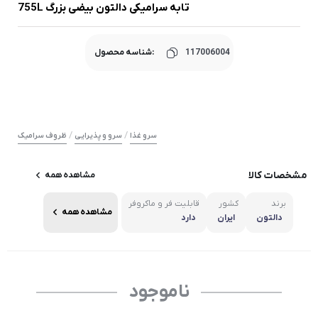
تابه سرامیکی دالتون بیضی بزرگ 755L
117006004
شناسه محصول:
/
/
سرو غذا
سرو و پذیرایی
ظروف سرامیک
مشخصات کالا
مشاهده همه
برند
کشور
قابلیت فر و ماکروفر
مشاهده همه
دالتون
ایران
دارد
ناموجود