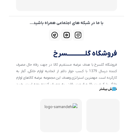
با ما در شبکه های اجتماعی همراه باشید...
فروشگاه گلــــــــــــسرخ
فروشگاه گلسرخ با هدف عرضه مستقیم کالا در جهت رفاه حال مصرف
کننده درسال 1379 با کسب جواز دائم از اتحادیه لوازم خانگی، آغاز به
کارکرده است. مهمترین استراتژی وهدف این مجموعه عرضه کالاهای لوازم
خانگی با کیفیت بالا و قیمت رقابتی به مصرف کننده بوده است. خرید
نمایش بیشتر
کالاهای خانگی و تهیه جهیزیه دراین فروشگاه آسان ومطمئن صورت می
پذیرد . گسترش کسب وکارهای اینترنتی ما را بر آن داشت تا با ایجاد
فروشگاه اینترنتی گلسرخ به خدمت رسانی گسترده تر و با شرایط بهتر
بپردازیم.