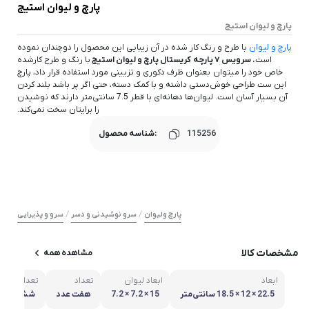
پارچ و لیوان استیج
پارچ و لیوان استیج
پارچ و لیوان
با طرح و رنگ کار شده در آن زیبایی این محصول را دوچندان نموده
است
. سرویس ۷ پارچه کریستال پارچ و لیوان استیج
با رنگ و طرح کارشده
خاص خود را میتوان بعنوان ظرف دکوری و تزیینی مورد استفاده قرار داد، پارچ
این ست طراحی خوش‌دستی داشته و با کمک دسته، حتی اگر پر باشد بلند کردن
آن بسیار آسان است. لیوان‌ها دهانه‌ای با قطر 7.5 سانتی‌متر دارند که نوشیدن
را برایتان سخت نمی‌کند.
115256
شناسه محصول:
/
/
پارچ ولیوان
سرو نوشیدنی و دسر
سرو و پذیرایی
مشخصات کالا
مشاهده همه
ابعاد
ابعاد لیوان
تعداد
تعداد لیوان
22.5 × 12 × 18.5 سانتی‌متر
15 × 7.2 × 7.2
هفت عدد
شش عدد