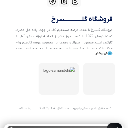
فروشگاه گلــــــــــــسرخ
فروشگاه گلسرخ با هدف عرضه مستقیم کالا در جهت رفاه حال مصرف
کننده درسال 1379 با کسب جواز دائم از اتحادیه لوازم خانگی، آغاز به
کارکرده است. مهمترین استراتژی وهدف این مجموعه عرضه کالاهای لوازم
خانگی با کیفیت بالا و قیمت رقابتی به مصرف کننده بوده است. خرید
نمایش بیشتر
کالاهای خانگی و تهیه جهیزیه دراین فروشگاه آسان ومطمئن صورت می
پذیرد . گسترش کسب وکارهای اینترنتی ما را بر آن داشت تا با ایجاد
فروشگاه اینترنتی گلسرخ به خدمت رسانی گسترده تر و با شرایط بهتر
بپردازیم.
تمام حقوق مادی و معنوی این وبسایت متعلق به فروشگاه گلـــــــسرخ میباشد.