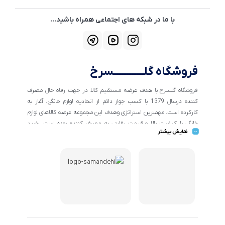
با ما در شبکه های اجتماعی همراه باشید...
فروشگاه گلــــــــــــسرخ
فروشگاه گلسرخ با هدف عرضه مستقیم کالا در جهت رفاه حال مصرف
کننده درسال 1379 با کسب جواز دائم از اتحادیه لوازم خانگی، آغاز به
کارکرده است. مهمترین استراتژی وهدف این مجموعه عرضه کالاهای لوازم
خانگی با کیفیت بالا و قیمت رقابتی به مصرف کننده بوده است. خرید
نمایش بیشتر
کالاهای خانگی و تهیه جهیزیه دراین فروشگاه آسان ومطمئن صورت می
پذیرد . گسترش کسب وکارهای اینترنتی ما را بر آن داشت تا با ایجاد
فروشگاه اینترنتی گلسرخ به خدمت رسانی گسترده تر و با شرایط بهتر
بپردازیم.