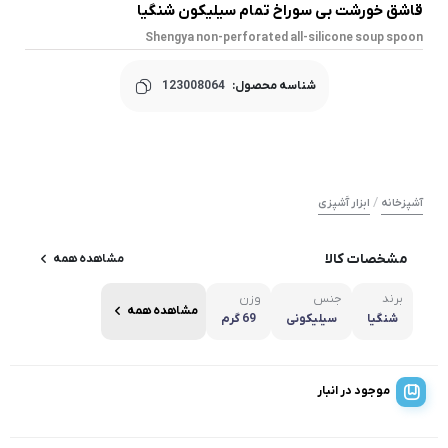
قاشق خورشت بی سوراخ تمام سیلیکون شنگیا
Shengya non-perforated all-silicone soup spoon
شناسه محصول:
123008064
/
آشپزخانه
ابزار آَشپزی
مشخصات کالا
مشاهده همه
برند
جنس
وزن
مشاهده همه
شنگیا
سیلیکونی
69 گرم
موجود در انبار