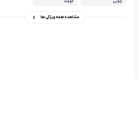
چوبی
کوچک
تابه فر
تکوب برقی
مشاهده همه ویژگی ها
ین آشپزخانه
تابه وک
تابه پیتزاپز
سرویس قابلمه
شیرجوش
درب پیرکس