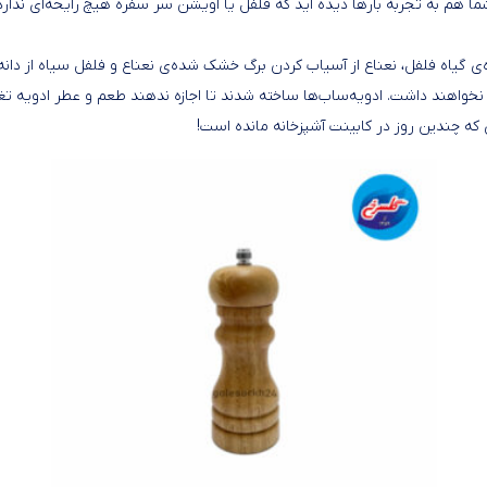
شما هم به تجربه بارها دیده اید که فلفل یا آویشن سر سفره هیچ رایحه‌ای ندار
ه‌ی گیاه فلفل، نعناع از آسیاب کردن برگ خشک شده‌ی نعناع و فلفل سیاه از دان
هند داشت. ادویه‌ساب‌ها ساخته شدند تا اجازه ندهند طعم و عطر ادویه تغییر ک
ای که چندین روز در کابینت آشپزخانه مانده است!