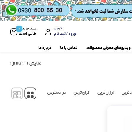
0
سبد خرید
کاربری
خالی است
ورود / ثبت نام
ویدیوهای معرفی محصولات
تماس با ما
درباره ما
نمایش
1
-
1
کالا از
1
مخلوط کن و آسیاب
همزن
ترین
ارزان‌ترین
گران‌ترین
در دسترس