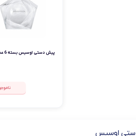
تابه فر
تکوب برقی
ین آشپزخانه
تابه وک
تابه پیتزاپز
سرویس قابلمه
پیش دستی اوسیس بسته 6 عددی
شیرجوش
درب پیرکس
ناموجو
ستی اوسیس