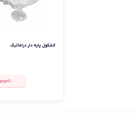
تابه فر
تکوب برقی
ین آشپزخانه
تابه وک
تابه پیتزاپز
کشکول پایه دار دراماتیک
سرویس قابلمه
شیرجوش
ناموجو
درب پیرکس