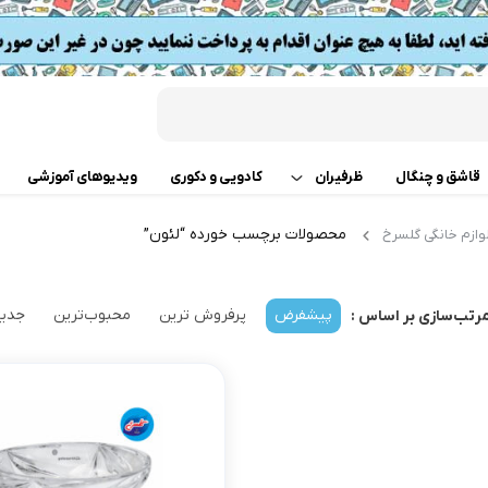
قاشق و چنگال
ظرفیران
کادویی و دکوری
ویدیوهای آموزشی
محصولات برچسب خورده “لئون”
وازم خانگی گلسرخ
قابلمه
اب
تابه دو دسته
 گوشت
پیشفرض
پرفروش ترین
محبوب‌ترین
جدید
رتب‌سازی بر اساس :
ت
تابه تک دسته
کن
دسر
ته چین پز
ی خردکن
تابه های تک دسته دربدار
ساز