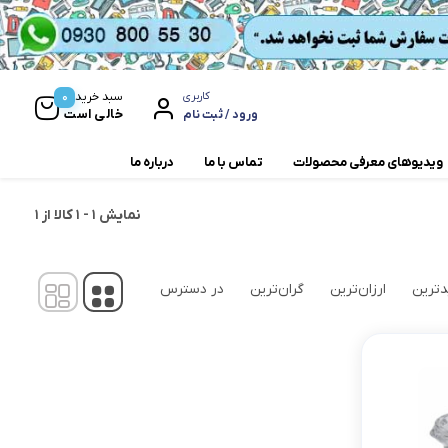
0
سبد خرید
کاربری
خالی است
ورود / ثبت نام
ویدیوهای معرفی محصولات
تماس با ما
درباره ما
نمایش
1
-
1
کالا از
1
مخلوط کن و آسیاب
همزن
ترین
ارزان‌ترین
گران‌ترین
در دسترس