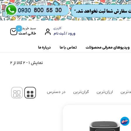
0
سبد خرید
کاربری
خالی است
ورود / ثبت نام
ویدیوهای معرفی محصولات
تماس با ما
درباره ما
نمایش
1
-
2
کالا از
2
مخلوط کن و آسیاب
همزن
ترین
ارزان‌ترین
گران‌ترین
در دسترس