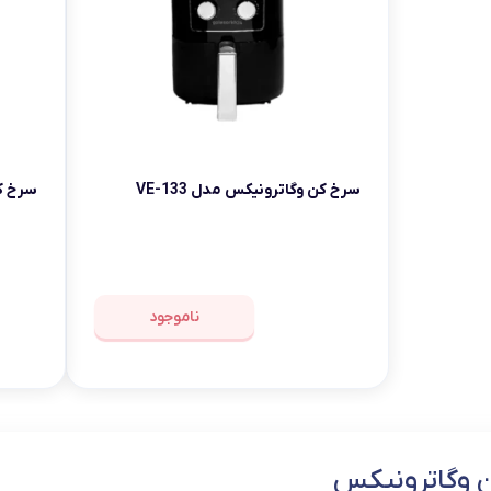
تابه فر
تکوب برقی
ین آشپزخانه
تابه وک
تابه پیتزاپز
سرویس قابلمه
سرخ کن وگاترونیکس مدل VE-133
سرخ کن 
شیرجوش
درب پیرکس
ناموجود
 وگاترونیکس