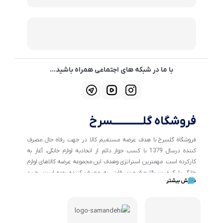
با ما در شبکه های اجتماعی همراه باشید...
فروشگاه گلــــــــــــسرخ
فروشگاه گلسرخ با هدف عرضه مستقیم کالا در جهت رفاه حال مصرف
کننده درسال 1379 با کسب جواز دائم از اتحادیه لوازم خانگی، آغاز به
کارکرده است. مهمترین استراتژی وهدف این مجموعه عرضه کالاهای لوازم
خانگی با کیفیت بالا و قیمت رقابتی به مصرف کننده بوده است. خرید
نمایش بیشتر
کالاهای خانگی و تهیه جهیزیه دراین فروشگاه آسان ومطمئن صورت می
پذیرد . گسترش کسب وکارهای اینترنتی ما را بر آن داشت تا با ایجاد
فروشگاه اینترنتی گلسرخ به خدمت رسانی گسترده تر و با شرایط بهتر
بپردازیم.