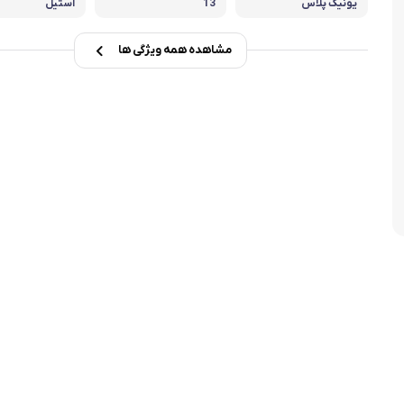
یونیک پلاس
13
استیل
تابه فر
تکوب برقی
مشاهده همه ویژگی ها
ین آشپزخانه
تابه وک
تابه پیتزاپز
سرویس قابلمه
شیرجوش
درب پیرکس