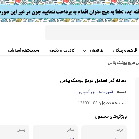
قاشق و چنگال
ظرفیران
کادویی و دکوری
ویدیوهای آموزشی
یل مربع یونیک پلاس
قابلمه
اب
تفاله گیر استیل مربع یونیک پلاس
تابه دو دسته
 گوشت
دسته:
آشپزخانه
ابزار آَشپزی
،
ت
تابه تک دسته
کن
شناسه محصول:
123001188
دسر
ته چین پز
ی خردکن
ویژگی‌های محصول
برند
سایز
تابه های تک دسته دربدار
جنس
ساز