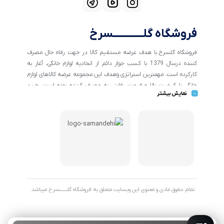
فروشگاه گلــــــــــــسرخ
فروشگاه گلسرخ با هدف عرضه مستقیم کالا در جهت رفاه حال مصرف
کننده درسال 1379 با کسب جواز دائم از اتحادیه لوازم خانگی، آغاز به
کارکرده است. مهمترین استراتژی وهدف این مجموعه عرضه کالاهای لوازم
خانگی با کیفیت بالا و قیمت رقابتی به مصرف کننده بوده است. خرید
نمایش بیشتر
کالاهای خانگی و تهیه جهیزیه دراین فروشگاه آسان ومطمئن صورت می
پذیرد . گسترش کسب وکارهای اینترنتی ما را بر آن داشت تا با ایجاد
فروشگاه اینترنتی گلسرخ به خدمت رسانی گسترده تر و با شرایط بهتر
بپردازیم.
تمام حقوق مادی و معنوی این وبسایت متعلق به فروشگاه گلـــــــسرخ میباشد.