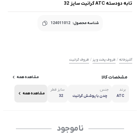
تابه دودسته ATC گرانیت سایز 32
شناسه محصول:
124011012
/
/
آشپزخانه
ظروف پخت و پز
ظروف گرانیت
مشخصات کالا
مشاهده همه
برند
جنس
سایز قطر
مشاهده همه
ATC
چدن با پوشش گرانیت
32
ناموجود