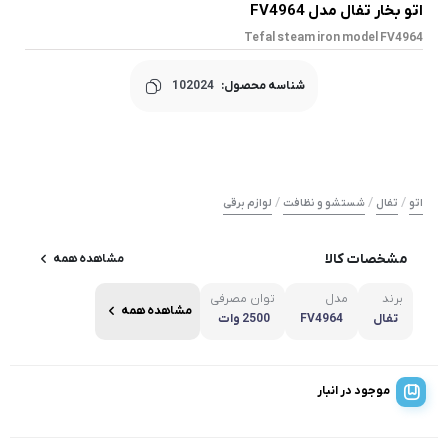
اتو بخار تفال مدل FV4964
Tefal steam iron model FV4964
شناسه محصول:
102024
/
/
/
اتو
تفال
شستشو و نظافت
لوازم برقی
مشخصات کالا
مشاهده همه
برند
مدل
توان مصرفی
مشاهده همه
تفال
FV4964
2500 وات
موجود در انبار