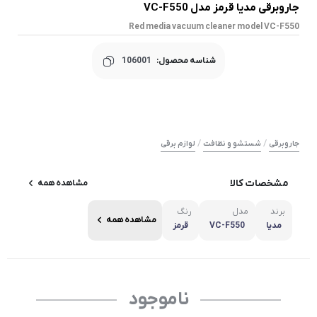
جاروبرقی مدیا قرمز مدل VC-F550
Red media vacuum cleaner model VC-F550
شناسه محصول:
106001
/
/
جاروبرقی
شستشو و نظافت
لوازم برقی
مشخصات کالا
مشاهده همه
برند
مدل
رنگ
مشاهده همه
مدیا
VC-F550
قرمز
ناموجود