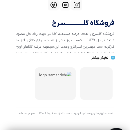
فروشگاه گلــــــــــــسرخ
فروشگاه گلسرخ با هدف عرضه مستقیم کالا در جهت رفاه حال مصرف
کننده درسال 1379 با کسب جواز دائم از اتحادیه لوازم خانگی، آغاز به
کارکرده است. مهمترین استراتژی وهدف این مجموعه عرضه کالاهای لوازم
خانگی با کیفیت بالا و قیمت رقابتی به مصرف کننده بوده است. خرید
نمایش بیشتر
کالاهای خانگی و تهیه جهیزیه دراین فروشگاه آسان ومطمئن صورت می
پذیرد . گسترش کسب وکارهای اینترنتی ما را بر آن داشت تا با ایجاد
فروشگاه اینترنتی گلسرخ به خدمت رسانی گسترده تر و با شرایط بهتر
بپردازیم.
تمام حقوق مادی و معنوی این وبسایت متعلق به فروشگاه گلـــــــسرخ میباشد.