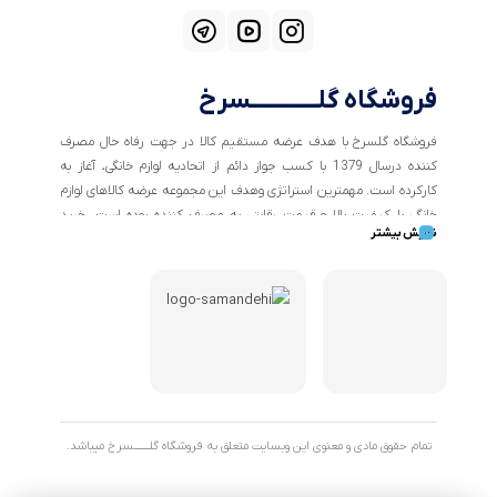
فروشگاه گلــــــــــــسرخ
فروشگاه گلسرخ با هدف عرضه مستقیم کالا در جهت رفاه حال مصرف
کننده درسال 1379 با کسب جواز دائم از اتحادیه لوازم خانگی، آغاز به
کارکرده است. مهمترین استراتژی وهدف این مجموعه عرضه کالاهای لوازم
خانگی با کیفیت بالا و قیمت رقابتی به مصرف کننده بوده است. خرید
نمایش بیشتر
کالاهای خانگی و تهیه جهیزیه دراین فروشگاه آسان ومطمئن صورت می
پذیرد . گسترش کسب وکارهای اینترنتی ما را بر آن داشت تا با ایجاد
فروشگاه اینترنتی گلسرخ به خدمت رسانی گسترده تر و با شرایط بهتر
بپردازیم.
تمام حقوق مادی و معنوی این وبسایت متعلق به فروشگاه گلـــــــسرخ میباشد.