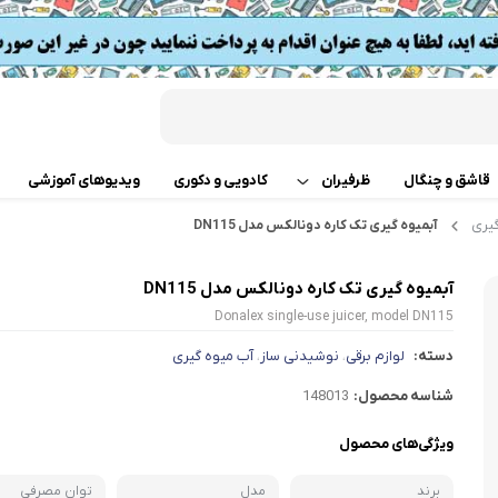
قاشق و چنگال
ظرفیران
کادویی و دکوری
ویدیوهای آموزشی
یری
آبمیوه گیری تک کاره دونالکس مدل DN115
قابلمه
اب
آبمیوه گیری تک کاره دونالکس مدل DN115
تابه دو دسته
 گوشت
Donalex single-use juicer, model DN115
ت
تابه تک دسته
دسته:
لوازم برقی
نوشیدنی ساز
آب میوه گیری
،
،
کن
شناسه محصول:
148013
دسر
ته چین پز
ی خردکن
ویژگی‌های محصول
تابه های تک دسته دربدار
ساز
برند
مدل
توان مصرفی