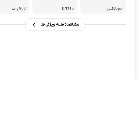
تابه فر
تکوب برقی
دونالکس
DN115
800 وات
ین آشپزخانه
تابه وک
مشاهده همه ویژگی ها
تابه پیتزاپز
سرویس قابلمه
شیرجوش
درب پیرکس