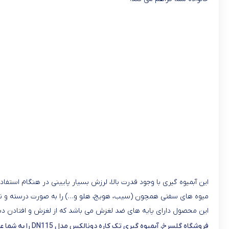
این آبمیوه گیری با وجود قدرت بالا، لرزش بسیار پایینی در هنگام استفاد
میوه های سفتی همچون (سیب، هویج، هلو و…) را به صورت درسته و نرمی ه
این محصول دارای پایه های ضد لغزش می باشد که از لغزش و افتادن دس
فروشگاه گلسرخ، آبمیوه گیری تک کاره دونالکس مدل DN115 را به شما عزیزان پیشنهاد می دهد، زیرا :