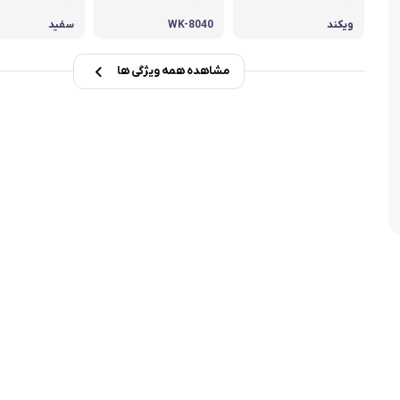
تابه فر
تکوب برقی
ویکند
WK-8040
سفید
ین آشپزخانه
تابه وک
مشاهده همه ویژگی ها
تابه پیتزاپز
سرویس قابلمه
شیرجوش
درب پیرکس