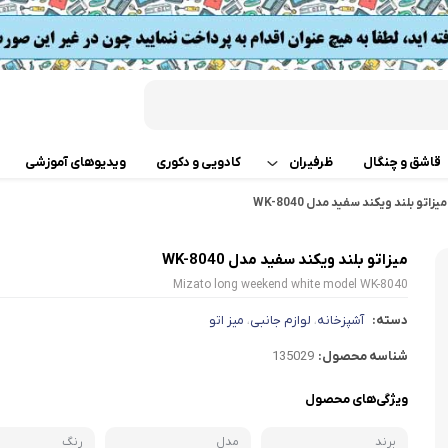
قاشق و چنگال
ظرفیران
کادویی و دکوری
ویدیوهای آموزشی
میزاتو بلند ویکند سفید مدل WK-8040
قابلمه
اب
میزاتو بلند ویکند سفید مدل WK-8040
تابه دو دسته
 گوشت
Mizato long weekend white model WK-8040
ت
تابه تک دسته
دسته:
آشپزخانه
لوازم جانبی
میز اتو
،
،
کن
شناسه محصول:
135029
دسر
ته چین پز
ی خردکن
ویژگی‌های محصول
تابه های تک دسته دربدار
ساز
برند
مدل
رنگ