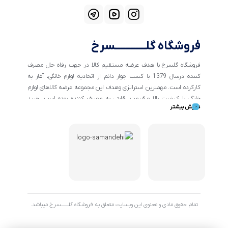
فروشگاه گلــــــــــــسرخ
فروشگاه گلسرخ با هدف عرضه مستقیم کالا در جهت رفاه حال مصرف
کننده درسال 1379 با کسب جواز دائم از اتحادیه لوازم خانگی، آغاز به
کارکرده است. مهمترین استراتژی وهدف این مجموعه عرضه کالاهای لوازم
خانگی با کیفیت بالا و قیمت رقابتی به مصرف کننده بوده است. خرید
نمایش بیشتر
کالاهای خانگی و تهیه جهیزیه دراین فروشگاه آسان ومطمئن صورت می
پذیرد . گسترش کسب وکارهای اینترنتی ما را بر آن داشت تا با ایجاد
فروشگاه اینترنتی گلسرخ به خدمت رسانی گسترده تر و با شرایط بهتر
بپردازیم.
تمام حقوق مادی و معنوی این وبسایت متعلق به فروشگاه گلـــــــسرخ میباشد.