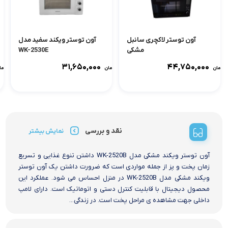
آون توستر لاکچری سانبل
آون توستر ویکند سفید مدل
مشکی
WK-2530E
۳۱,۶۵۰,۰۰۰
۴۴,۷۵۰,۰۰۰
تومان
تومان
توما
نقد و بررسی
نمایش بیشتر
آون توستر ویکند مشکی مدل WK-2520B داشتن تنوع غذایی و تسریع
زمان پخت و پز از جمله مواردی است که ضرورت داشتن یک آون توستر
ویکند مشکی مدل WK-2520B در منزل احساس می شود. عملکرد این
محصول دیجیتال با قابلیت کنترل دستی و اتوماتیک است. دارای لامپ
داخلی جهت مشاهده ی مراحل پخت است. در زندگی...