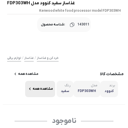
غذاساز سفید کنوود مدل FDP303WH
Kenwood white food processor model FDP303WH
143011
شناسه محصول:
/
/
خرد کن و غذاساز
غذاساز
لوازم برقی
مشخصات کالا
مشاهده همه
برند
مدل
رنگ
مشاهده همه
کنوود
FDP303WH
سفید
ناموجود